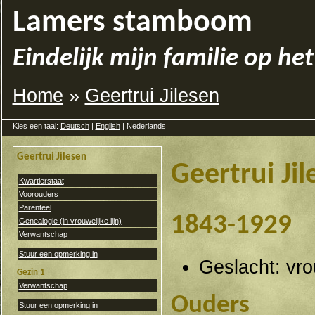
Lamers stamboom
Eindelijk mijn familie op het
Home
»
Geertrui Jilesen
Kies een taal:
Deutsch
|
English
| Nederlands
Geertrui Jilesen
Geertrui Jil
Kwartierstaat
Voorouders
Parenteel
1843-1929
Genealogie (in vrouwelijke lijn)
Verwantschap
Stuur een opmerking in
Geslacht: vr
Gezin 1
Verwantschap
Ouders
Stuur een opmerking in