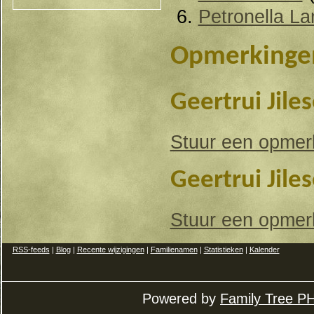
Petronella L
Opmerkinge
Geertrui Jile
Stuur een opmerk
Geertrui Jile
Stuur een opmerk
RSS-feeds
|
Blog
|
Recente wijzigingen
|
Familienamen
|
Statistieken
|
Kalender
Powered by
Family Tree P