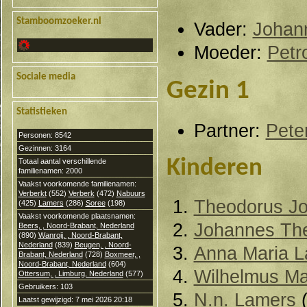
Stamboomzoeker.nl
Vader:
Johann
Moeder:
Petr
Sociale media
Gezin 1
Statistieken
Partner:
Pete
Personen: 8542
Gezinnen: 3164
Kinderen
Totaal aantal verschillende
familienamen: 2000
Vaakst voorkomende familienamen:
Verberkt
(552)
Verberk
(472)
Nabuurs
Theodorus J
(425)
Lamers
(286)
Soree
(198)
Vaakst voorkomende plaatsnamen:
Johannes Th
Beers, , Noord-Brabant, Nederland
(890)
Wanroij, , Noord-Brabant,
Nederland
(839)
Beugen, , Noord-
Anna Maria 
Brabant, Nederland
(728)
Boxmeer, ,
Noord-Brabant, Nederland
(604)
Wilhelmus Ma
Ottersum, , Limburg, Nederland
(577)
Gebruikers: 103
N.n. Lamers
(
Laatst gewijzigd: 7 mei 2026 20:18