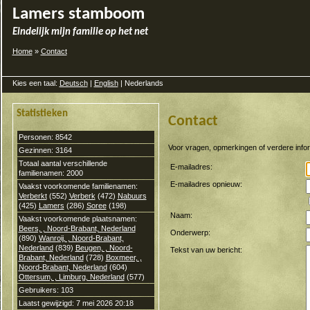
Lamers stamboom
Eindelijk mijn familie op het net
Home
»
Contact
Kies een taal:
Deutsch
|
English
| Nederlands
Statistieken
Contact
Personen: 8542
Voor vragen, opmerkingen of verdere inform
Gezinnen: 3164
Totaal aantal verschillende
E-mailadres:
familienamen: 2000
E-mailadres opnieuw:
Vaakst voorkomende familienamen:
Verberkt
(552)
Verberk
(472)
Nabuurs
(425)
Lamers
(286)
Soree
(198)
Naam:
Vaakst voorkomende plaatsnamen:
Beers, , Noord-Brabant, Nederland
Onderwerp:
(890)
Wanroij, , Noord-Brabant,
Nederland
(839)
Beugen, , Noord-
Tekst van uw bericht:
Brabant, Nederland
(728)
Boxmeer, ,
Noord-Brabant, Nederland
(604)
Ottersum, , Limburg, Nederland
(577)
Gebruikers: 103
Laatst gewijzigd: 7 mei 2026 20:18