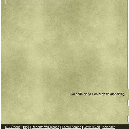
De code die te zien is op de afbeelding:
RSS-feeds
|
Blog
|
Recente wijzigingen
|
Familienamen
|
Statistieken
|
Kalender