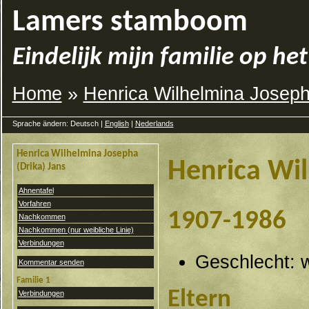
Lamers stamboom
Eindelijk mijn familie op het
Home
»
Henrica Wilhelmina Joseph
Sprache ändern: Deutsch |
English
|
Nederlands
Henrica Wilhelmina Josepha
Henrica Wil
(Drika) Jans
Ahnentafel
Vorfahren
1907-1986
Nachkommen
Nachkommen (nur weibliche Linie)
Verbindungen
Geschlecht: w
Kommentar senden
Familie 1
Eltern
Verbindungen