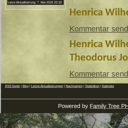
Letze Aktualisierung: 7. Mai 2026 20:18
Henrica Wilh
Kommentar sen
Henrica Wilh
Theodorus Jo
Kommentar sen
RSS feeds
|
Blog
|
Letzte Aktualisierungen
|
Nachnamen
|
Statistiken
|
Kalender
Powered by
Family Tree P