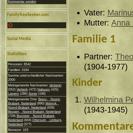
Kommentar senden
Vater:
Marinu
FamilyTreeSeeker.com
Mutter:
Anna 
Familie 1
Social Media
Statistiken
Partner:
Theo
Personen: 8542
(1904-1977)
Familien: 3164
Summe unterschiedlicher Nachnamen:
2000
Kinder
Meistgenannte Nachnamen:
Verberkt
(552)
Verberk
(472)
Nabuurs
(425)
Lamers
(286)
Soree
(198)
Wilhelmina Pe
Meistgenannte Orte:
Beers, , Noord-
Brabant, Nederland
(890)
Wanroij, ,
(1943-1945)
Noord-Brabant, Nederland
(839)
Beugen, , Noord-Brabant, Nederland
(728)
Boxmeer, , Noord-Brabant,
Nederland
(604)
Ottersum, , Limburg,
Kommentar
Nederland
(577)
Benutzer: 103