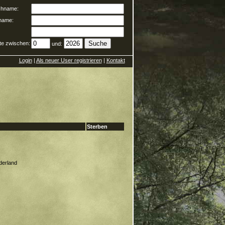
hname:
name:
te zwischen:
und:
Login
|
Als neuer User registrieren
|
Kontakt
Sterben
derland