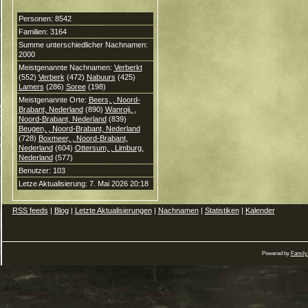
Personen: 8542
Familien: 3164
Summe unterschiedlicher Nachnamen:
2000
Meistgenannte Nachnamen:
Verberkt
(552)
Verberk
(472)
Nabuurs
(425)
Lamers
(286)
Soree
(198)
Meistgenannte Orte:
Beers, , Noord-
Brabant, Nederland
(890)
Wanroij, ,
Noord-Brabant, Nederland
(839)
Beugen, , Noord-Brabant, Nederland
(728)
Boxmeer, , Noord-Brabant,
Nederland
(604)
Ottersum, , Limburg,
Nederland
(577)
Benutzer: 103
Letze Aktualisierung: 7. Mai 2026 20:18
RSS feeds
|
Blog
|
Letzte Aktualisierungen
|
Nachnamen
|
Statistiken
|
Kalender
Powered by
Family