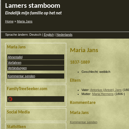
Lamers stamboom
Eindelijk mijn familie op het net
Home
»
Maria Jans
Sprache ändern: Deutsch |
English
|
Nederlands
Maria Jans
Maria Jans
Ahnentafel
1837-1889
Vorfahren
Verbindungen
Geschlecht: weiblich
Kommentar senden
Eltern
FamilyTreeSeeker.com
Vater:
Antonius (Antoin) Jans
(180
Mutter:
Maria Hermens
(1806-)
Kommentare
Social Media
Maria Jans
Kommentar senden
Statistiken