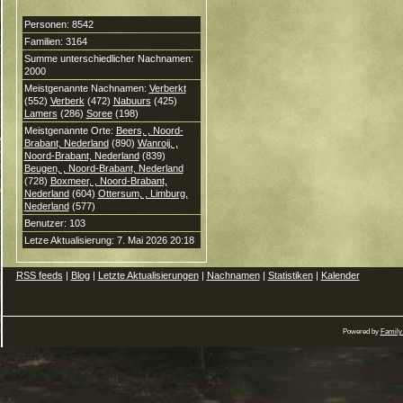
Personen: 8542
Familien: 3164
Summe unterschiedlicher Nachnamen:
2000
Meistgenannte Nachnamen:
Verberkt
(552)
Verberk
(472)
Nabuurs
(425)
Lamers
(286)
Soree
(198)
Meistgenannte Orte:
Beers, , Noord-
Brabant, Nederland
(890)
Wanroij, ,
Noord-Brabant, Nederland
(839)
Beugen, , Noord-Brabant, Nederland
(728)
Boxmeer, , Noord-Brabant,
Nederland
(604)
Ottersum, , Limburg,
Nederland
(577)
Benutzer: 103
Letze Aktualisierung: 7. Mai 2026 20:18
RSS feeds
|
Blog
|
Letzte Aktualisierungen
|
Nachnamen
|
Statistiken
|
Kalender
Powered by
Family