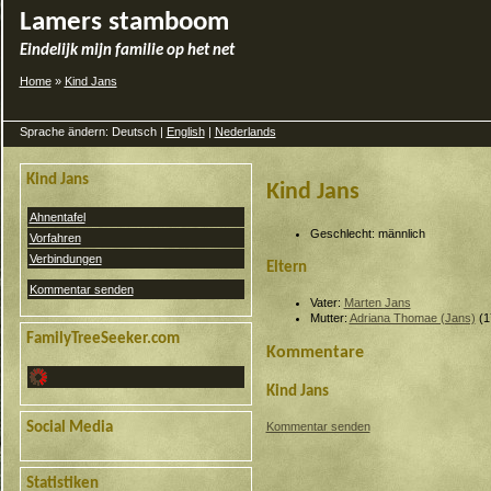
Lamers stamboom
Eindelijk mijn familie op het net
Home
»
Kind Jans
Sprache ändern: Deutsch |
English
|
Nederlands
Kind Jans
Kind Jans
Ahnentafel
Geschlecht: männlich
Vorfahren
Verbindungen
Eltern
Kommentar senden
Vater:
Marten Jans
Mutter:
Adriana Thomae (Jans)
(1
FamilyTreeSeeker.com
Kommentare
Kind Jans
Kommentar senden
Social Media
Statistiken