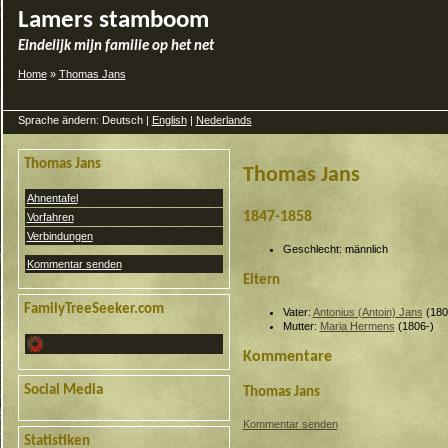
Lamers stamboom
Eindelijk mijn familie op het net
Home
»
Thomas Jans
Sprache ändern: Deutsch |
English
|
Nederlands
Thomas Jans
Thomas Jans
Ahnentafel
1847-1858
Vorfahren
Verbindungen
Geschlecht: männlich
Kommentar senden
Eltern
FamilyTreeSeeker.com
Vater:
Antonius (Antoin) Jans
(180
Mutter:
Maria Hermens
(1806-)
Kommentare
Social Media
Thomas Jans
Kommentar senden
Statistiken