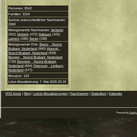
Personen: 8542
Familien: 3164
Summe unterschiedlicher Nachnamen:
2000
Meistgenannte Nachnamen:
Verberkt
(552)
Verberk
(472)
Nabuurs
(425)
Lamers
(286)
Soree
(198)
Meistgenannte Orte:
Beers, , Noord-
Brabant, Nederland
(890)
Wanroij, ,
Noord-Brabant, Nederland
(839)
Beugen, , Noord-Brabant, Nederland
(728)
Boxmeer, , Noord-Brabant,
Nederland
(604)
Ottersum, , Limburg,
Nederland
(577)
Benutzer: 103
Letze Aktualisierung: 7. Mai 2026 20:18
RSS feeds
|
Blog
|
Letzte Aktualisierungen
|
Nachnamen
|
Statistiken
|
Kalender
Powered by
Family