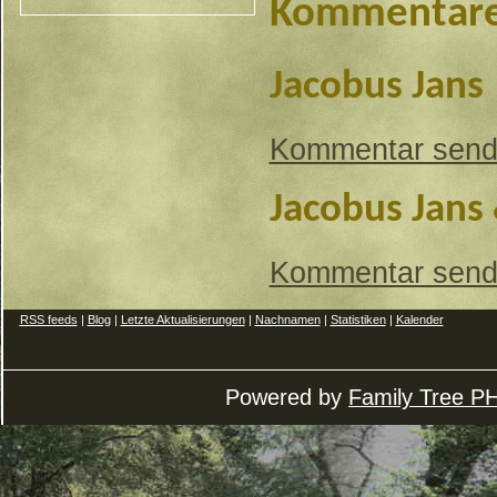
Kommentar
Jacobus Jans
Kommentar sen
Jacobus Jans
Kommentar sen
RSS feeds
|
Blog
|
Letzte Aktualisierungen
|
Nachnamen
|
Statistiken
|
Kalender
Powered by
Family Tree P