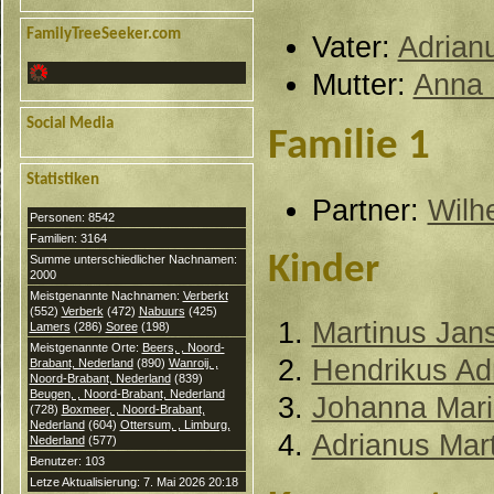
FamilyTreeSeeker.com
Vater:
Adrian
Mutter:
Anna 
Social Media
Familie 1
Statistiken
Partner:
Wilh
Personen: 8542
Familien: 3164
Kinder
Summe unterschiedlicher Nachnamen:
2000
Meistgenannte Nachnamen:
Verberkt
(552)
Verberk
(472)
Nabuurs
(425)
Martinus Jan
Lamers
(286)
Soree
(198)
Meistgenannte Orte:
Beers, , Noord-
Hendrikus Ad
Brabant, Nederland
(890)
Wanroij, ,
Noord-Brabant, Nederland
(839)
Beugen, , Noord-Brabant, Nederland
Johanna Mari
(728)
Boxmeer, , Noord-Brabant,
Nederland
(604)
Ottersum, , Limburg,
Adrianus Mar
Nederland
(577)
Benutzer: 103
Letze Aktualisierung: 7. Mai 2026 20:18