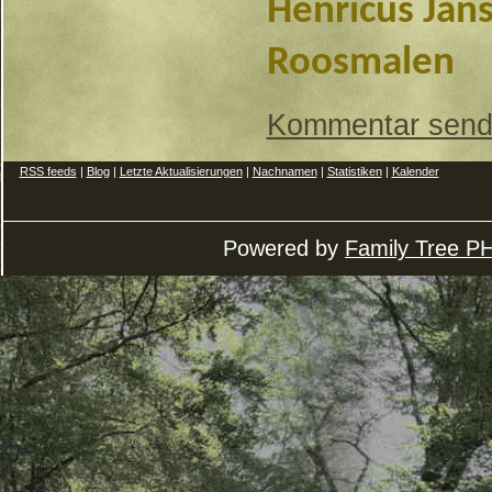
Henricus Jan
Roosmalen
Kommentar sen
RSS feeds
|
Blog
|
Letzte Aktualisierungen
|
Nachnamen
|
Statistiken
|
Kalender
Powered by
Family Tree P