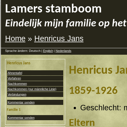
Lamers stamboom
Eindelijk mijn familie op het
Home
»
Henricus Jans
Sprache ändern: Deutsch |
English
|
Nederlands
Henricus Jans
Henricus Ja
Ahnentafel
Vorfahren
Nachkommen
1859-1926
Nachkommen (nur männliche Linie)
Verbindungen
Kommentar senden
Geschlecht: 
Familie 1
Kommentar senden
Eltern