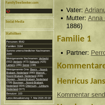
FamilyTreeSeeker.com
Vater:
Adrian
Mutter:
Anna 
Social Media
1886)
Statistiken
Familie 1
Personen: 8542
Familien: 3164
Summe unterschiedlicher Nachnamen:
Partner:
Perr
2000
Meistgenannte Nachnamen:
Verberkt
(552)
Verberk
(472)
Nabuurs
(425)
Kommentar
Lamers
(286)
Soree
(198)
Meistgenannte Orte:
Beers, , Noord-
Brabant, Nederland
(890)
Wanroij, ,
Noord-Brabant, Nederland
(839)
Henricus Jan
Beugen, , Noord-Brabant, Nederland
(728)
Boxmeer, , Noord-Brabant,
Nederland
(604)
Ottersum, , Limburg,
Nederland
(577)
Kommentar sen
Benutzer: 103
Letze Aktualisierung: 7. Mai 2026 20:18