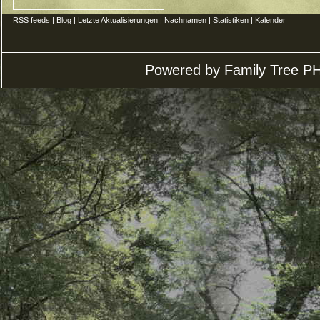
RSS feeds
|
Blog
|
Letzte Aktualisierungen
|
Nachnamen
|
Statistiken
|
Kalender
Powered by
Family Tree P