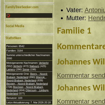
FamilyTreeSeeker.com
Vater:
Antoni
Mutter:
Hendr
Social Media
Familie 1
Statistiken
Kommentar
Personen: 8542
Familien: 3164
Summe unterschiedlicher Nachnamen:
2000
Johannes Wil
Meistgenannte Nachnamen:
Verberkt
(552)
Verberk
(472)
Nabuurs
(425)
Lamers
(286)
Soree
(198)
Kommentar sen
Meistgenannte Orte:
Beers, , Noord-
Brabant, Nederland
(890)
Wanroij, ,
Noord-Brabant, Nederland
(839)
Beugen, , Noord-Brabant, Nederland
Johannes Wil
(728)
Boxmeer, , Noord-Brabant,
Nederland
(604)
Ottersum, , Limburg,
Nederland
(577)
Benutzer: 103
Kommentar sen
Letze Aktualisierung: 7. Mai 2026 20:18