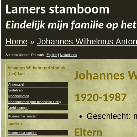
Lamers stamboom
Eindelijk mijn familie op het
Home
»
Johannes Wilhelmus Anton
Sprache ändern: Deutsch |
English
|
Nederlands
Johannes Wilhelmus Antonius
Johannes Wi
(Jan) Jans
Ahnentafel
Vorfahren
1920-1987
Nachkommen
Nachkommen (nur männliche Linie)
Verbindungen
Geschlecht: 
Kommentar senden
Familie 1
Eltern
Kommentar senden