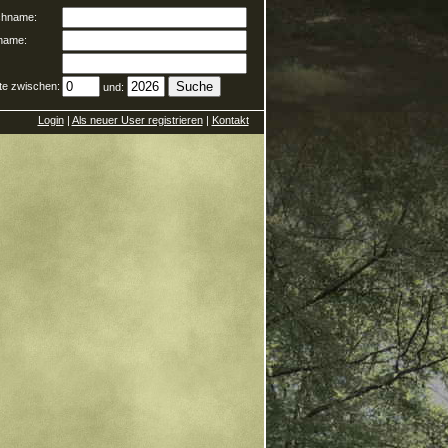
hname:
name:
te zwischen:
und:
Login
|
Als neuer User registrieren
|
Kontakt