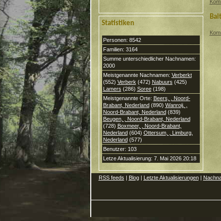
Kom
Bal
Statistiken
Kom
Personen: 8542
Familien: 3164
Summe unterschiedlicher Nachnamen:
2000
Meistgenannte Nachnamen:
Verberkt
(552)
Verberk
(472)
Nabuurs
(425)
Lamers
(286)
Soree
(198)
Meistgenannte Orte:
Beers, , Noord-
Brabant, Nederland
(890)
Wanroij, ,
Noord-Brabant, Nederland
(839)
Beugen, , Noord-Brabant, Nederland
(728)
Boxmeer, , Noord-Brabant,
Nederland
(604)
Ottersum, , Limburg,
Nederland
(577)
Benutzer: 103
Letze Aktualisierung: 7. Mai 2026 20:18
RSS feeds
|
Blog
|
Letzte Aktualisierungen
|
Nachn