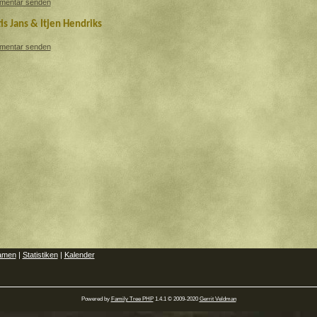
mentar senden
tis Jans & Itjen Hendriks
mentar senden
amen
|
Statistiken
|
Kalender
Powered by
Family Tree PHP
1.4.1 © 2009-2020
Gerrit Veldman