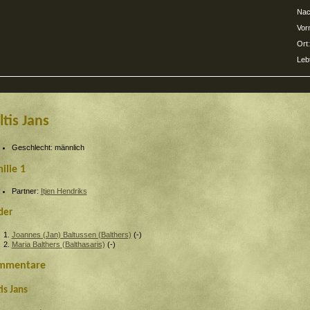
Nac
Vor
Ort:
Leb
ltis Jans
Geschlecht: männlich
ilie 1
Partner:
Itjen Hendriks
der
Joannes (Jan) Baltussen (Balthers)
(-)
Maria Balthers (Balthasaris)
(-)
mmentare
is Jans