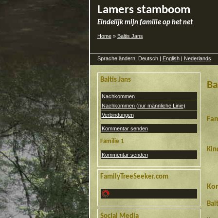
Lamers stamboom
Eindelijk mijn familie op het net
Home
»
Baltis Jans
Sprache ändern: Deutsch |
English
|
Nederlands
Baltis Jans
Ba
Nachkommen
Nachkommen (nur männliche Linie)
Verbindungen
Fam
Kommentar senden
Familie 1
Kin
Kommentar senden
FamilyTreeSeeker.com
Ko
Balt
Social Media