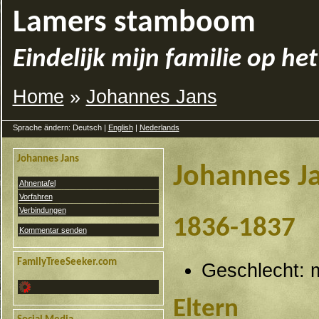
Lamers stamboom
Eindelijk mijn familie op het
Home
»
Johannes Jans
Sprache ändern: Deutsch |
English
|
Nederlands
Johannes Jans
Johannes J
Ahnentafel
Vorfahren
Verbindungen
1836-1837
Kommentar senden
FamilyTreeSeeker.com
Geschlecht: 
Eltern