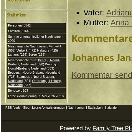
Social Media
Vater:
Adrian
Statistiken
Mutter:
Anna 
Personen: 8542
Familien: 3164
Kommentar
Summe unterschiedlicher Nachnamen:
2000
Meistgenannte Nachnamen:
Verberkt
(552)
Verberk
(472)
Nabuurs
(425)
Lamers
(286)
Soree
(198)
Johannes Jan
Meistgenannte Orte:
Beers, , Noord-
Brabant, Nederland
(890)
Wanroij, ,
Noord-Brabant, Nederland
(839)
Beugen, , Noord-Brabant, Nederland
Kommentar sen
(728)
Boxmeer, , Noord-Brabant,
Nederland
(604)
Ottersum, , Limburg,
Nederland
(577)
Benutzer: 103
Letze Aktualisierung: 7. Mai 2026 20:18
RSS feeds
|
Blog
|
Letzte Aktualisierungen
|
Nachnamen
|
Statistiken
|
Kalender
Powered by
Family Tree P