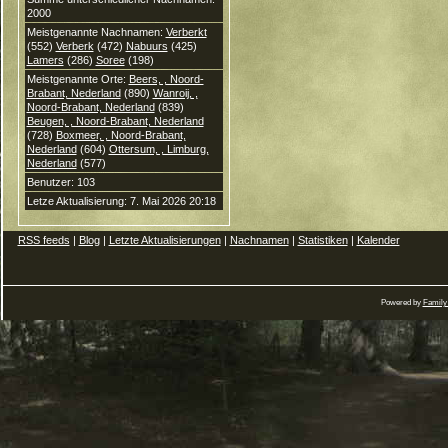
2000
Meistgenannte Nachnamen:
Verberkt
(552)
Verberk
(472)
Nabuurs
(425)
Lamers
(286)
Soree
(198)
Meistgenannte Orte:
Beers, , Noord-
Brabant, Nederland
(890)
Wanroij, ,
Noord-Brabant, Nederland
(839)
Beugen, , Noord-Brabant, Nederland
(728)
Boxmeer, , Noord-Brabant,
Nederland
(604)
Ottersum, , Limburg,
Nederland
(577)
Benutzer: 103
Letze Aktualisierung: 7. Mai 2026 20:18
RSS feeds
|
Blog
|
Letzte Aktualisierungen
|
Nachnamen
|
Statistiken
|
Kalender
Powered by
Family