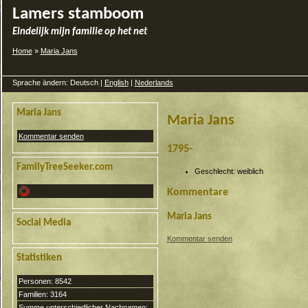
Lamers stamboom
Eindelijk mijn familie op het net
Home
»
Maria Jans
Sprache ändern: Deutsch |
English
|
Nederlands
Maria Jans
Maria Jans
Kommentar senden
1795-
FamilyTreeSeeker.com
Geschlecht: weiblich
Kommentare
Maria Jans
Social Media
Kommentar senden
Statistiken
Personen: 8542
Familien: 3164
Summe unterschiedlicher Nachnamen: