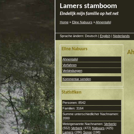
Lamers stamboom
Eindelijk mijn familie op het net
Home
»
Eline Nabuurs
»
Ahnentafel
Sprache ändern: Deutsch |
English
|
Nederlands
Eline Nabuurs
Ah
Ahnentafel
Vorfahren
Verbindungen
Kommentar senden
Statistiken
Personen: 8542
Familien: 3164
Summe unterschiedlicher Nachnamen:
2000
Meistgenannte Nachnamen:
Verberkt
(552)
Verberk
(472)
Nabuurs
(425)
Lamers
(286)
Soree
(198)