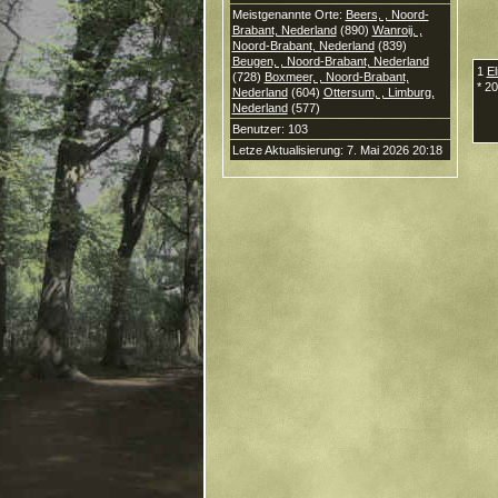
Meistgenannte Orte:
Beers, , Noord-
Brabant, Nederland
(890)
Wanroij, ,
Noord-Brabant, Nederland
(839)
Beugen, , Noord-Brabant, Nederland
1
El
(728)
Boxmeer, , Noord-Brabant,
* 2
Nederland
(604)
Ottersum, , Limburg,
Nederland
(577)
Benutzer: 103
Letze Aktualisierung: 7. Mai 2026 20:18