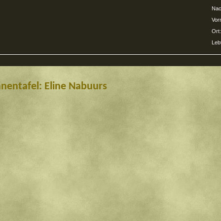
Nac
Vor
Ort:
Leb
nentafel: Eline Nabuurs