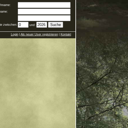
hname:
name:
te zwischen:
und:
Login
|
Als neuer User registrieren
|
Kontakt