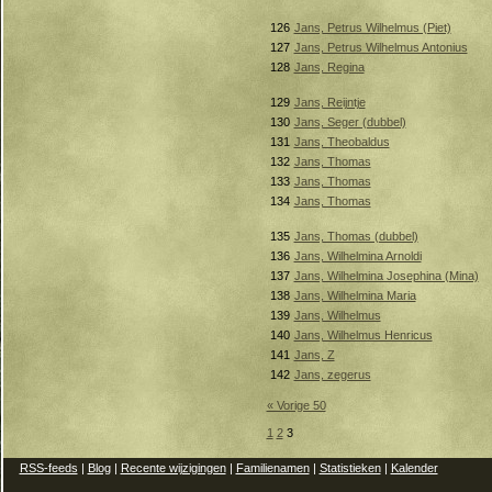
126
Jans, Petrus Wilhelmus (Piet)
127
Jans, Petrus Wilhelmus Antonius
128
Jans, Regina
129
Jans, Reijntje
130
Jans, Seger (dubbel)
131
Jans, Theobaldus
132
Jans, Thomas
133
Jans, Thomas
134
Jans, Thomas
135
Jans, Thomas (dubbel)
136
Jans, Wilhelmina Arnoldi
137
Jans, Wilhelmina Josephina (Mina)
138
Jans, Wilhelmina Maria
139
Jans, Wilhelmus
140
Jans, Wilhelmus Henricus
141
Jans, Z
142
Jans, zegerus
« Vorige 50
1
2
3
RSS-feeds
|
Blog
|
Recente wijzigingen
|
Familienamen
|
Statistieken
|
Kalender