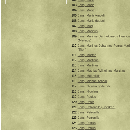
103
Jans, Maria
104
Jans, Maria
105
Jans, Maria Arnoldi
106
Jans, Maria dubbel
107
Jans, Marij
108
Jans, Marinus
109
Jans, Marinus Barthelomeus Henric
(Marinus)
110
Jans, Marinus Johannes Petrus Mari
(Rien)
111
Jans, Marten
112
Jans, Martinus
113
Jans, Martinus
114
Jans, Mathias Wilhelmus Martinus
115
Jans, Mechtildis
116
Jans, Michael Arnoldi
117
Jans, Nicolaa godefridi
118
Jans, Nicolaus
119
Jans, Paulus
120
Jans, Peter
121
Jans, Petronella (Peerken)
122
Jans, Petronilla
123
Jans, Petronilla
124
Jans, Petrus
125
Jans, Petrus