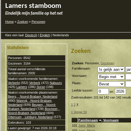
Lamers stamboom
Eindelijk mijn familie op het net
Home
»
Zoeken
»
Personen
Kies een taal:
Deutsch
|
English
| Nederlands
Statistieken
Zoeken
Personen: 8542
Zoeken
: Personen,
Gezinnen
Gezinnen: 3164
Familienaam:
Totaal aantal verschillende
familienamen: 2000
Voornaam:
Vaakst voorkomende familienamen:
Verberkt
(552)
Verberk
(472)
Nabuurs
Plaats:
(425)
Lamers
(286)
Soree
(198)
Leefde tussen:
en:
Vaakst voorkomende plaatsnamen:
Beers, , Noord-Brabant, Nederland
Zoekresultaten 101 tot 142 van 142 result
(890)
Wanroij, , Noord-Brabant,
Nederland
(839)
Beugen, , Noord-
1
2
3
Brabant, Nederland
(728)
Boxmeer, ,
« Vorige 50
Noord-Brabant, Nederland
(604)
Ottersum, , Limburg, Nederland
(577)
Familienaam
,
Voornaam
Gebruikers: 103
101
Jans, Maria
Laatst gewijzigd: 7 mei 2026 20:18
102
Jans, Maria